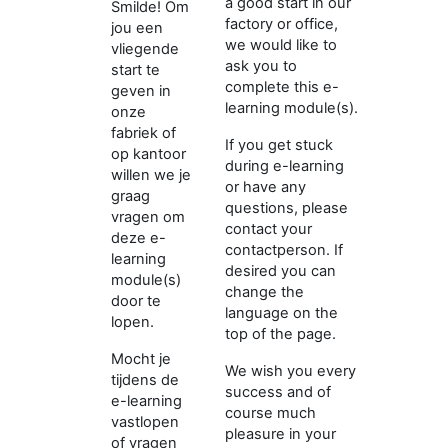
a good start in our
Smilde! Om
factory or office,
jou een
we would like to
vliegende
ask you to
start te
complete this e-
geven in
learning module(s).
onze
fabriek of
If you get stuck
op kantoor
during e-learning
willen we je
or have any
graag
questions, please
vragen om
contact your
deze e-
contactperson.
If
learning
desired you can
module(s)
change the
door te
language on the
lopen.
top of the page.
Mocht je
We wish you every
tijdens de
success and of
e-learning
course much
vastlopen
pleasure in your
of vragen