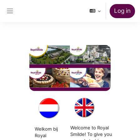
Skip to main content
Log in
Side panel
Welcome to Royal
Welkom bij
Smilde! To give you
Royal