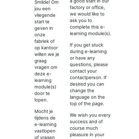
a good start in our
Smilde! Om
factory or office,
jou een
we would like to
vliegende
ask you to
start te
complete this e-
geven in
learning module(s).
onze
fabriek of
If you get stuck
op kantoor
during e-learning
willen we je
or have any
graag
questions, please
vragen om
contact your
deze e-
contactperson.
If
learning
desired you can
module(s)
change the
door te
language on the
lopen.
top of the page.
Mocht je
We wish you every
tijdens de
success and of
e-learning
course much
vastlopen
pleasure in your
of vragen